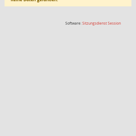
(Wird in
Software:
Sitzungsdienst
Session