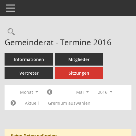
Toggle navigation
Rechercheauswahl
Gemeinderat - Termine 2016
Informationen
Mitglieder
Vertreter
Sitzungen
Monat
Mai
2016
Aktuell
Gremium auswählen
Keine Daten gefunden.