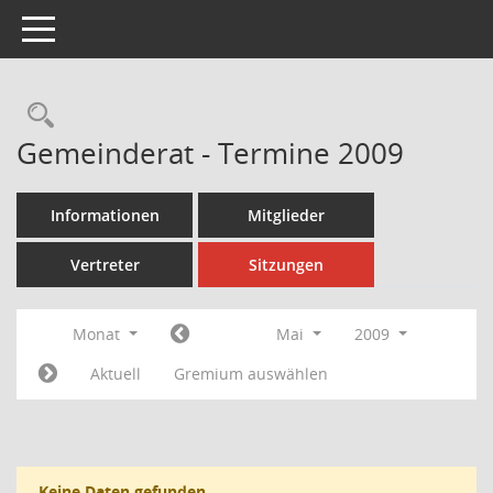
Toggle navigation
Rechercheauswahl
Gemeinderat - Termine 2009
Informationen
Mitglieder
Vertreter
Sitzungen
Monat
Mai
2009
Aktuell
Gremium auswählen
Keine Daten gefunden.