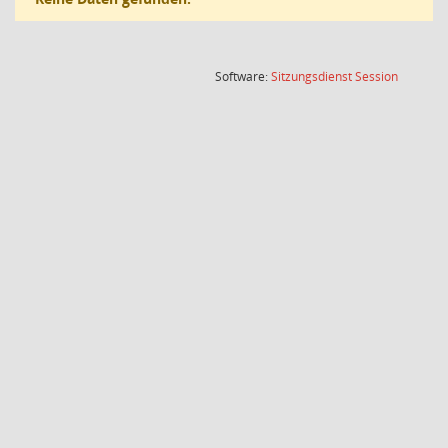
(Wird in
Software:
Sitzungsdienst
Session