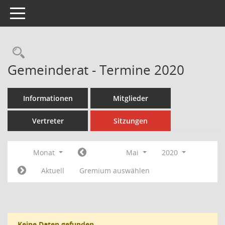
Toggle navigation
Rechercheauswahl
Gemeinderat - Termine 2020
Informationen
Mitglieder
Vertreter
Sitzungen
Monat
Mai
2020
Aktuell
Gremium auswählen
Keine Daten gefunden.