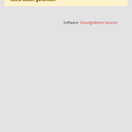
(Wird in
Software:
Sitzungsdienst
Session