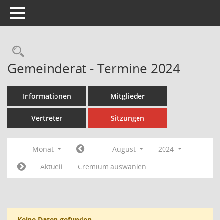
Toggle navigation
Rechercheauswahl
Gemeinderat - Termine 2024
Informationen
Mitglieder
Vertreter
Sitzungen
Monat
August
2024
Aktuell
Gremium auswählen
Keine Daten gefunden.