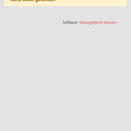
(Wird in
Software:
Sitzungsdienst
Session