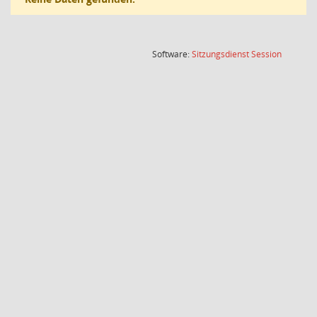
(Wird in
Software:
Sitzungsdienst
Session