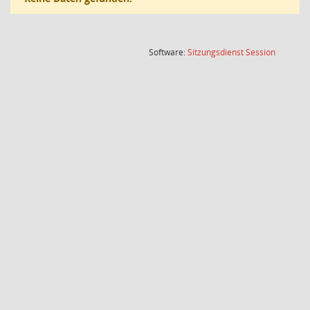
(Wird in
Software:
Sitzungsdienst
Session