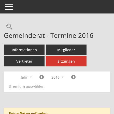
Toggle navigation
Rechercheauswahl
Gemeinderat - Termine 2016
Informationen
Mitglieder
Vertreter
Sitzungen
Jahr
2016
Gremium auswählen
Keine Daten gefunden.