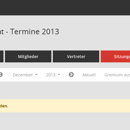
t - Termine 2013
Mitglieder
Vertreter
Sitzung
Dezember
2013
Aktuell
Gremium au
den.