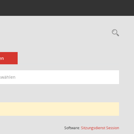
Rec
en
swählen
(Wird in
Software:
Sitzungsdienst
Session