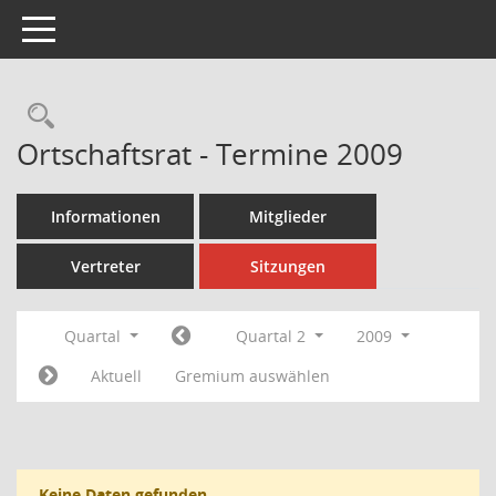
Toggle navigation
Rechercheauswahl
Ortschaftsrat - Termine 2009
Informationen
Mitglieder
Vertreter
Sitzungen
Quartal
Quartal 2
2009
Aktuell
Gremium auswählen
Keine Daten gefunden.