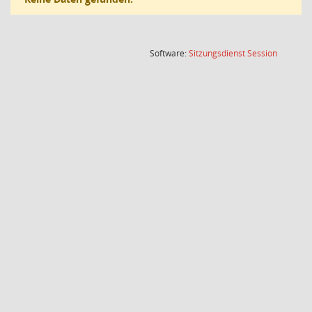
(Wird in
Software:
Sitzungsdienst
Session