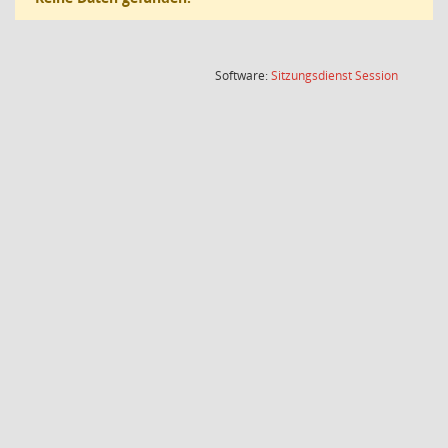
(Wird in
Software:
Sitzungsdienst
Session