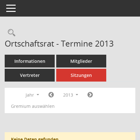
Toggle navigation
Rechercheauswahl
Ortschaftsrat - Termine 2013
Informationen
Mitglieder
Vertreter
Sitzungen
Jahr
2013
Gremium auswählen
Keine Daten gefunden.