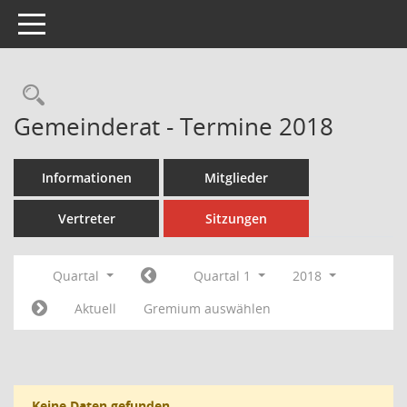
Toggle navigation
Rechercheauswahl
Gemeinderat - Termine 2018
Informationen
Mitglieder
Vertreter
Sitzungen
Quartal
Quartal 1
2018
Aktuell
Gremium auswählen
Keine Daten gefunden.