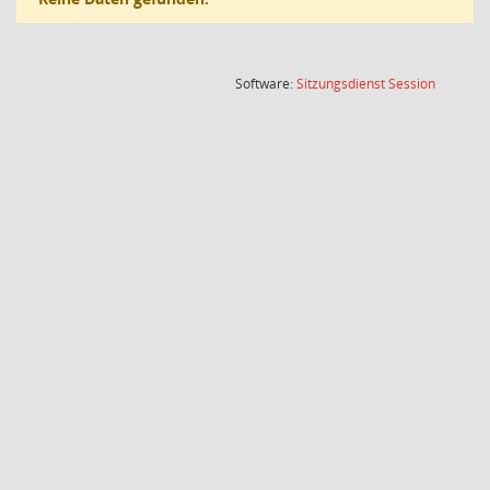
(Wird in
Software:
Sitzungsdienst
Session