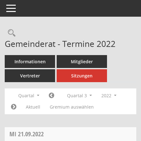
Toggle navigation
Rechercheauswahl
Gemeinderat - Termine 2022
Informationen
Mitglieder
Vertreter
Sitzungen
Quartal
Quartal 3
2022
Aktuell
Gremium auswählen
MI
21.09.2022