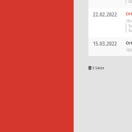
S
22.02.2022
Or
19:
S
S
15.03.2022
Or
19:
3 Sätze