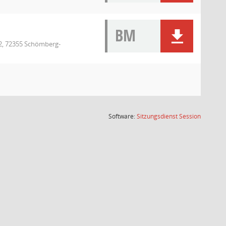
BM
2, 72355 Schömberg-
(Wird in
Software:
Sitzungsdienst
Session