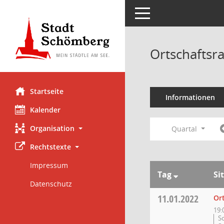
Toggle navigation
Ortschaftsr
Startseite
Informationen
Kalender
Organisation
Quartal
Rechtstexte
Impressum
Tag
Si
Datenschutz
11.01.2022
Or
19:
S