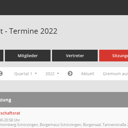
at - Termine 2022
Mitglieder
Vertreter
Sitzung
Quartal 1
2022
Aktuell
Gremium au
tzung
tschaftsrat
00-20:58 Uhr
chömberg-Schörzingen, Bürgerhaus Schörzingen, Bürgersaal, Tannenstraße 