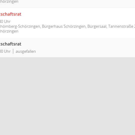
chörzingen
tschaftsrat
40 Uhr
chömberg-Schörzingen, Bürgerhaus Schörzingen, Bürgersaal, Tannenstraße 
chörzingen
tschaftsrat
00 Uhr
ausgefallen