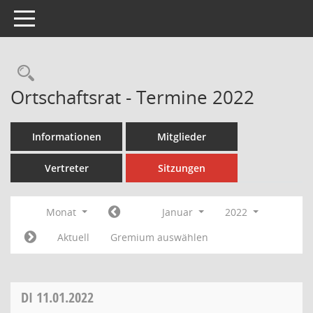
Toggle navigation
Rechercheauswahl
Ortschaftsrat - Termine 2022
Informationen
Mitglieder
Vertreter
Sitzungen
Monat
Januar
2022
Aktuell
Gremium auswählen
DI
11.01.2022