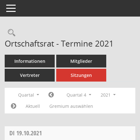
Toggle navigation
Rechercheauswahl
Ortschaftsrat - Termine 2021
Informationen
Mitglieder
Vertreter
Sitzungen
Quartal
Quartal 4
2021
Aktuell
Gremium auswählen
DI
19.10.2021