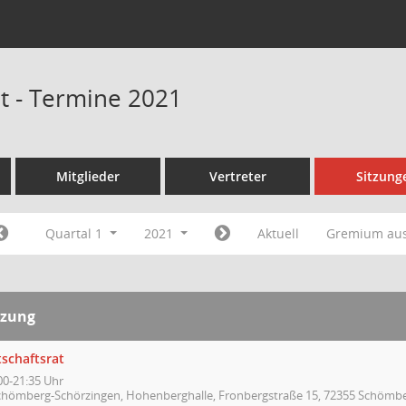
at - Termine 2021
Mitglieder
Vertreter
Sitzung
Quartal 1
2021
Aktuell
Gremium au
tzung
tschaftsrat
00-21:35 Uhr
chömberg-Schörzingen, Hohenberghalle, Fronbergstraße 15, 72355 Schömb