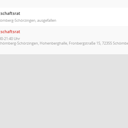
tschaftsrat
ömberg-Schörzingen, ausgefallen
tschaftsrat
00-21:40 Uhr
chömberg-Schörzingen, Hohenberghalle, Fronbergstraße 15, 72355 Schömb