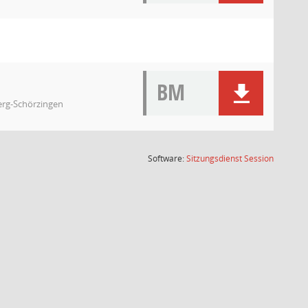
BM
erg-Schörzingen
(Wird in
Software:
Sitzungsdienst
Session