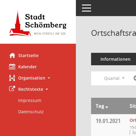
Toggle navigation
Ortschaftsr
Startseite
Informationen
Kalender
Organisation
Quartal
Rechtstexte
Impressum
Tag
Si
Datenschutz
19.01.2021
Or
19:
S