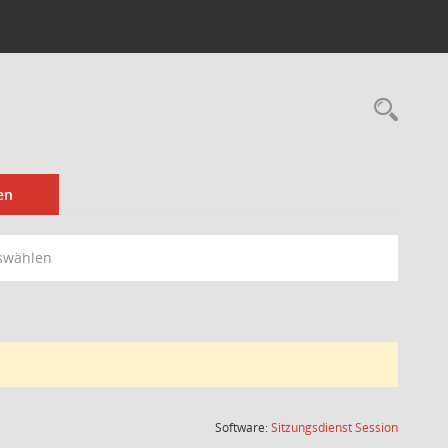
Rec
en
swählen
(Wird in
Software:
Sitzungsdienst
Session