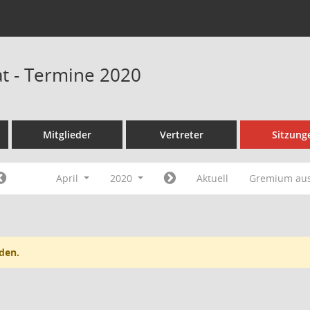
t - Termine 2020
Mitglieder
Vertreter
Sitzung
April
2020
Aktuell
Gremium au
den.