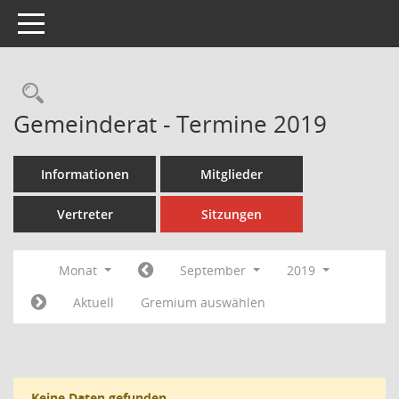
Toggle navigation
Rechercheauswahl
Gemeinderat - Termine 2019
Informationen
Mitglieder
Vertreter
Sitzungen
Monat
September
2019
Aktuell
Gremium auswählen
Keine Daten gefunden.