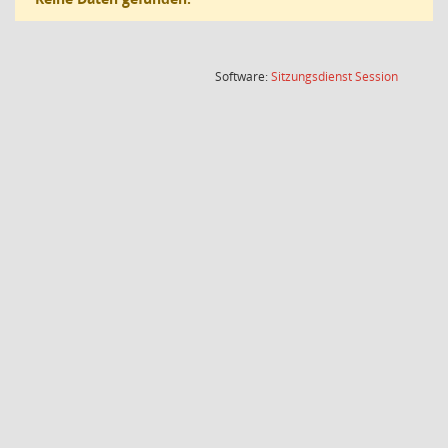
(Wird in
Software:
Sitzungsdienst
Session