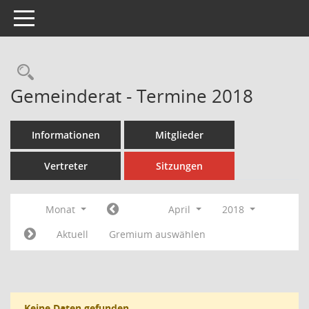
Toggle navigation
Rechercheauswahl
Gemeinderat - Termine 2018
Informationen
Mitglieder
Vertreter
Sitzungen
Monat
April
2018
Aktuell
Gremium auswählen
Keine Daten gefunden.