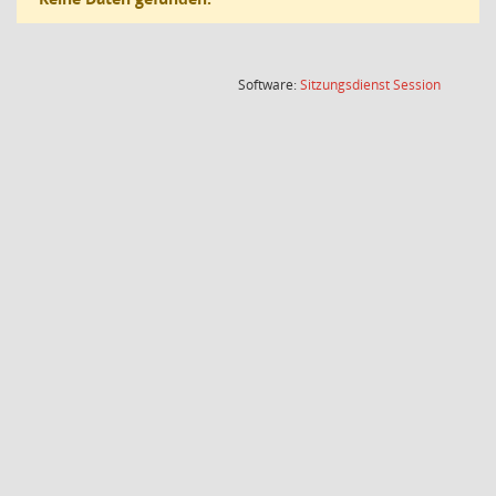
(Wird in
Software:
Sitzungsdienst
Session