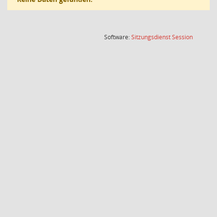
(Wird in
Software:
Sitzungsdienst
Session