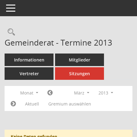
Toggle navigation
Rechercheauswahl
Gemeinderat - Termine 2013
Informationen
Mitglieder
Vertreter
Sitzungen
Monat
März
2013
Aktuell
Gremium auswählen
Keine Daten gefunden.