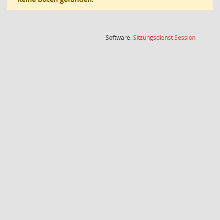
(Wird in
Software:
Sitzungsdienst
Session