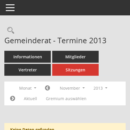
Toggle navigation
Rechercheauswahl
Gemeinderat - Termine 2013
Informationen
Mitglieder
Vertreter
Sitzungen
Monat
November
2013
Aktuell
Gremium auswählen
Keine Daten gefunden.