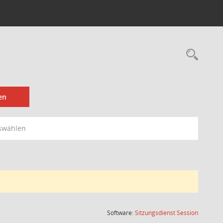
Rec
en
swählen
(Wird in
Software:
Sitzungsdienst
Session