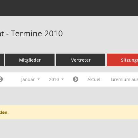
t - Termine 2010
Mitglieder
Vertreter
Sitzung
Januar
2010
Aktuell
Gremium au
den.