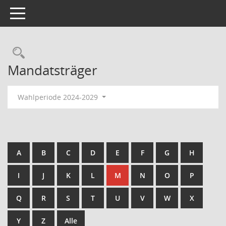
Toggle navigation
Rechercheauswahl
Mandatsträger
Wahlperiode 2024-2029
A
B
C
D
E
F
G
H
I
J
K
L
M
N
O
P
Q
R
S
T
U
V
W
X
Y
Z
Alle