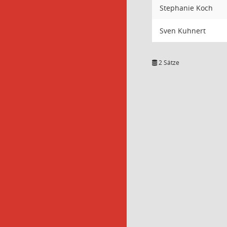
Stephanie Koch
Sven Kuhnert
2 Sätze